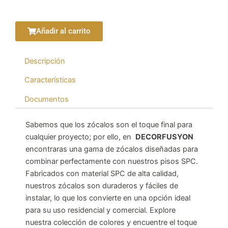
precio
precio
original
actual
era:
es:
Añadir al carrito
S/ 55.00.
S/ 45.00.
Descripción
Características
Documentos
Sabemos que los zócalos son el toque final para
cualquier proyecto; por ello, en
DECORFUSYON
encontraras una gama de zócalos diseñadas para
combinar perfectamente con nuestros pisos SPC.
Fabricados con material SPC de alta calidad,
nuestros zócalos son duraderos y fáciles de
instalar, lo que los convierte en una opción ideal
para su uso residencial y comercial. Explore
nuestra colección de colores y encuentre el toque