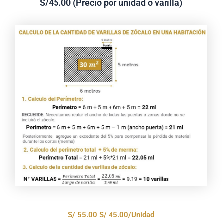
S/45.00 (Precio por unidad o varilla)
El
El
S/
55.00
S/
45.00
/Unidad