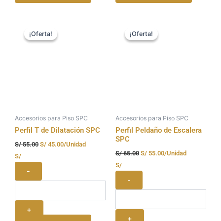
El
El
El
El
precio
precio
precio
precio
¡Oferta!
¡Oferta!
¡Oferta!
¡Oferta!
original
actual
original
actual
era:
es:
era:
es:
S/ 55.00.
S/ 45.00.
S/ 65.00.
S/ 55.00.
Accesorios para Piso SPC
Accesorios para Piso SPC
Perfil T de Dilatación SPC
Perfil Peldaño de Escalera
SPC
S/
55.00
S/
45.00
/Unidad
S/
65.00
S/
55.00
/Unidad
S/
S/
-
-
+
+