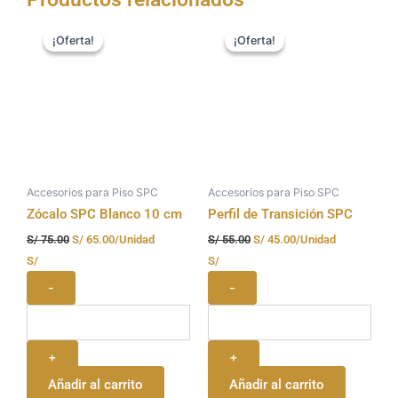
El
El
El
El
precio
precio
precio
precio
¡Oferta!
¡Oferta!
¡Oferta!
¡Oferta!
original
actual
original
actual
era:
es:
era:
es:
S/ 75.00.
S/ 65.00.
S/ 55.00.
S/ 45.00.
Accesorios para Piso SPC
Accesorios para Piso SPC
Zócalo SPC Blanco 10 cm
Perfil de Transición SPC
S/
75.00
S/
65.00
/Unidad
S/
55.00
S/
45.00
/Unidad
S/
S/
-
-
+
+
Añadir al carrito
Añadir al carrito